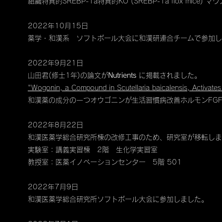
組織特異的SREBP-1a​特異的KO (SREBP-1a flox mi
2022年10月15日
薬学・和漢系 ソフトボール大会に和漢研連合チームで参加し
2022年9月21日
山田君(修士1年)の論文が
Nutrients
に掲載されました。
"Wogonin, a Compound in Scutellaria baicalensis, Activa
​和漢薬の成分の一つオウゴニンが生活習慣病改善ホルモンFG
2022年8月22日
和漢医薬学総合研究所棟の改修工事のため、研究室が移転しま
実験室：講義実習棟 2階 生化学実習室
教授室：医薬イノベーションセンター 5階 501
2022年7月9日
​和漢医薬学総合研究所ソフトボール大会に参加しました。