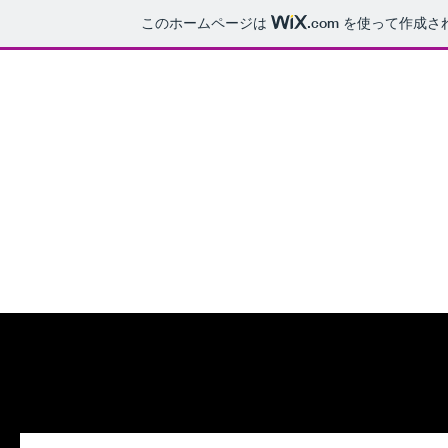
このホームページは
.com
を使って作成さ
富山大学
和漢医薬学総合研究所(INM)
複雑系解析分野 (CBR)
University of Toyama,
Institute of Natural Medicine (INM),
Department of Research and Development (R&D),
Division of Complex Biosystem Research (CBR),