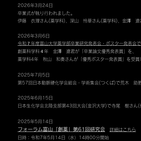
2026年3月24日
卒業式が執り行われました。
伊藤 衣理さん(薬学科)、深山 怜華さん(薬学科)、金澤 遼
2026年3月6日
令和７年度富山大学薬学部卒業研究発表会・ポスター発表会で
創薬科学科４年 金澤 遼君が「卒業論文優秀発表賞」を、
薬学科4年 秋山 和奏さんが「優秀ポスター発表賞」を受賞
2025年7月5日
第57回日本動脈硬化学会総会・学術集会(つくば)で荒木 助
2025年6月15日
日本生化学会北陸支部第43回大会(金沢大学)で寺尾 樹さん(
2025年5月14日
フォーラム富山「創薬」第61回研究会
詳細はこちら
日時：令和7年5月14日（水）14時00分開始