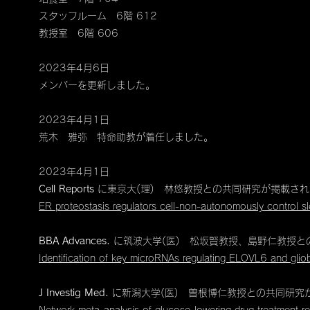
スタッフルーム 6階 612
教授室 6階 606
2023年4月6日
メンバーを更新しました。
2023年4月1日
荒木 雅弥 特命助教が着任しました。
2023年4月1日
Cell Reports
に​東京大(理) 林悠教授との共同研究が掲載さ
ER proteostasis regulators cell-non-autonomously control s
BBA Advances.
に筑波大学(医) 松坂賢教授、島野仁教授
Identification of key microRNAs regulating ELOVL6 and gli
J Investig Med.
に新潟大学(医) 曽根博仁教授との共同研究