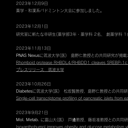
2023年12月9日
​薬学・和漢系バドミントン大会に参加しました。
2023年12月1日
​研究室に新たな卒研生(薬学部3年・薬学科 2名、 創薬学科 
2023年11月13日
PNAS Nexus
に筑波大学(医) 島野仁教授との共同研究が掲載
Rhomboid protease RHBDL4/RHBDD1 cleaves SREBP-1c at en
​​プレスリリース 筑波大学
2023年10月26日
Diabetes
に筑波大学(医) 松坂賢教授、島野仁教授との共同
Single-cell transcriptome profiling of pancreatic islets from e
2023年9月21日
Mol. Metab.
に​富山大(医) 戸邊教授、藤坂准教授との共同
Isoxanthohumol improves obesity and glucose metabolism via i