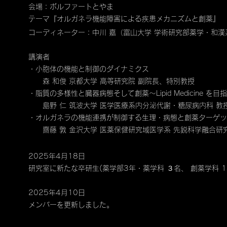
会場：ボルファートとやま
テーマ『オルガネラ機能障害による疾患メカニズムと創薬』
コーディネーター：中川 嘉（富山大学 学術研究部薬学・和
講演者
・小胞体の機能と制御のダイナミクス
森 和俊 京都大学 高等研究院 副院長、特別教授
・脂質の多様性と臓器病態そして創薬〜Lipid Medicine を
島野 仁 筑波大学 医学医療系内分泌代謝・糖尿病内科 教
・オルガネラの機能連携が制御する生理・病態と創薬ターゲ
齋藤 敦 金沢大学 医薬保健研究域医学系 先鋭科学融合研究
2025年4月18日
研究室に新たな卒研生(薬学部3年・薬学科 ３名、 創薬学科 
2025年4月10日
メンバーを更新しました。