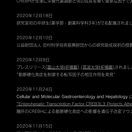
CREBHが生後に栄養代謝調節と体の成長を繋ぐ重要な因子で
2020年12月18日
​研究室初の卒研生(薬学部・創薬科学科3年)が2名配属されま
2020年12月10日
公益財団法人 田村科学技術振興財団からの研究助成採択の授賞
2020年12月9日
プレスリリース
(富山大学HP掲載)
(筑波大学HP掲載)
されまし
"動脈硬化発症を制御する転写因子の相互作用を発見"
2020年11月24日
Cellular and Molecular Gastroenterology and Hepatology
"Enterohepatic Transcription Factor CREB3L3 Protects Ather
腸肝のCREBHによる動脈硬化発症への影響を遺伝子改変マウ
2020年11月15日