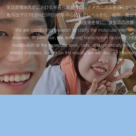
生活習慣病発症における栄養代謝異常の分子メカニズムを明らかに
転写因子(CREBHとSREBP)を中心に分子レベルから、細胞、
の成果を基に、食生活の改善
We are conducting research to clarify the molecular mechanism
diseases. In particular, we are using transcription factors (C
metabolism at the molecular level, cells, and genetically modif
related diseases. Based on the results, we will develop treatmen