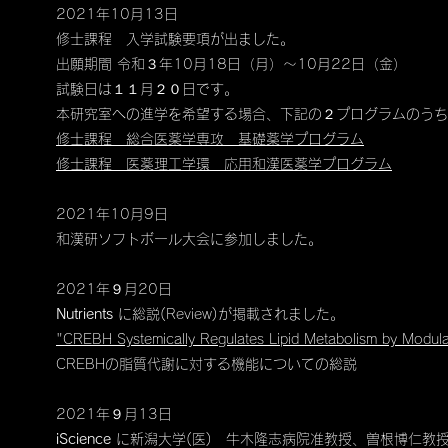
2021年10月13日
修士課程 入学試験要項が出ました。
出願期間 令和３年10月18日（月）～10月22日（金）
試験日は１１月２０日です。
本研究室への進学を希望する場合、下記の２プログラムのうち
修士課程 総合医薬学専攻 基礎薬学プログラム
修士課程 医薬理工学環 応用和漢医薬学プログラム
2021年10月9日
​和漢研ソフトボール大会に参加しました。
2021年９月20日
Nutrients
に総説(Review)が掲載されました。
"CREBH Systemically Regulates Lipid Metabolism by Modulat
CREBHの脂質代謝に対する機能についての総説
2021年９月13日
iScience
に新潟大学(医) 牛木隆志病院准教授、曽根博仁教