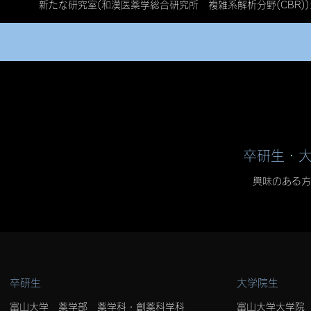
新たな研究室(和漢医薬学総合研究所 複雑系解析分野(CBR
卒研生・
​​興味のあ
卒研生
大学院生
​富山大学 薬学部 薬学科・
創薬科学科
富山大学大学院