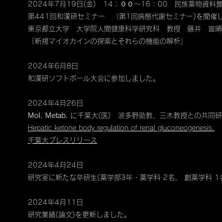
2024年7月19日(金) 14：００～16：00 民族薬物資料
第441回和漢研セミナー （第1回病態代謝セミナー)を開催
東京都立大学 大学院人間健康科学研究科 教授 藤井 宣晴
「新規マイオカインの探索とそれらの機能の解析」
2024年6月8日
和漢研ソフトボール大会に参加しました。
2024年4月26日
Mol. Metab.
に​千葉大(医) 波多野助教、三木教授との共同
Hepatic ketone body regulation of renal gluconeogenesis.
​千葉大プレスリリース
2024
年4
月24
日
研究室に新たな卒研生(薬学部3年・薬学科 2名、 創薬学科 
2024
年4
月11
日
研究業績(論文)を更新しました。