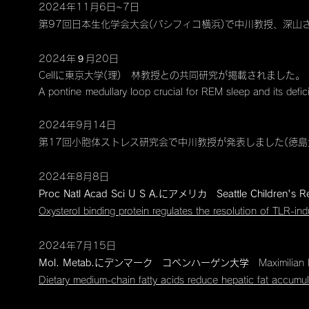
2024年11月6日~7日
第97回日本生化学会大会(パシフィコ横浜)で中川教授、深山さ
2024年９月20日
Cellに東京大学(理) 林教授との共同研究が掲載されました。
​A pontine
-
medullary loop crucial for REM sleep and its defic
2024年9月14日
第17回小胞体ストレス研究会で中川教授が発表しました
(徳島
2024年8月8日
Proc Natl Acad Sci U S A.にアメリカ Seattle Children's Re
Oxysterol binding protein regulates the resolution of TLR-i
2024年7月15日
Mol. Metab.にデンマーク コペンハーゲン大学
Maximil
Dietary medium-chain fatty acids reduce hepatic fat accum