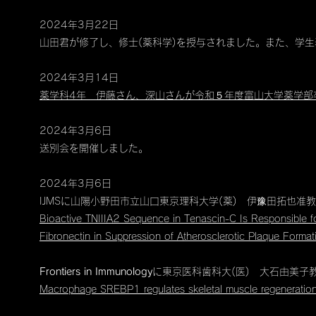
2024年3月22日
山田君が修了し、修士(薬科学)を授与されました。また、学
2024
年3
月14
日
薬学科4年 伊藤さん、深山さんが令和５年度富山大学薬学部
2024
年3
月6
日
​送別会を開催しました。
2024年3月6日
IJMSに山陽小野田市立山口東京理科大学(薬) 伊豫田拓也
Bioactive TNIIIA2 Sequence in Tenascin-C Is Responsible f
Fibronectin in Suppression of Atherosclerotic Plaque Format
Frontiers in Immunology
に東京医科歯科大(医) 大石由美子
Macrophage SREBP1 regulates skeletal muscle regeneration