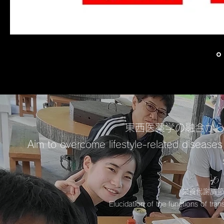
​​東西医薬学の融合か
Aim to overcome lifestyle-related disease
​​栄養代謝
Elucidation of the functions of trans