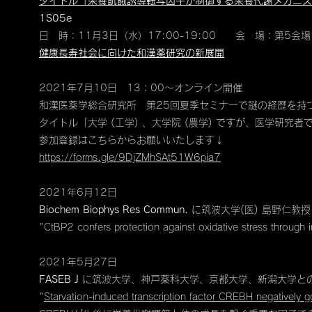
タイトル「栄養飢餓誘導転写因子が制御する栄養代謝メカニズ
1S05e
日 時：11月3日（水）17:00-19:00 会 場：第5会場
健康長寿社会に向けた和漢薬研究の新展開
2021年7月10日 13：00～オンライン開催
和漢医薬学総合研究所 第25回夏季セミナーで謎の経歴を持
タイトル「大学 (工学) 、大学院 (農学) ですが、医学研究者
参加登録はこちらからお願いいたします↓
https://forms.gle/9DjZMhSAt51W6pia7
2021年6月12日
Biochem Biophys Res Commun.
に筑波大学(医) 島野仁教
"CtBP2 confers protection against oxidative stress through
2021年5月27日
FASEB J
に筑波大学、神戸薬科大学、京都大学、新潟大学と
"
Starvation-induced transcription factor CREBH negatively g