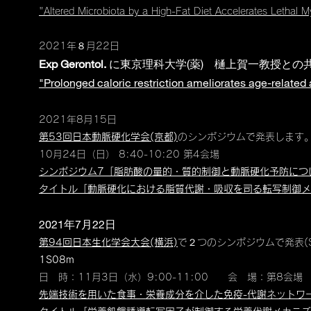
"Altered Microbiota by a High-Fat Diet Accelerates Lethal 
2021年８月22日
Exp Gerontol.
に東京理科大学(薬) 樋上賀一教授との
"Prolonged caloric restriction ameliorates age-related 
2021年8月15日
第53回日本動脈硬化学会(京都)
のシンポジウムで発表します
10月24日（日） 8:40-10:20 第4会場
シンポジウム7「脂肪酸の量的・質的制御と動脈硬化予防につ
タイトル「動脈硬化における脂質代謝・吸収を司る転写制御メ
2021年7月22日
第94回日本生化学会大会(横浜)
で２つのシンポジウムで発表(S
1S08m
日 時：11月3日（水）9:00-11:00 会 場：第8会場 
先端技術を用いた食事・栄養成分を介した免疫-代謝ネットワ