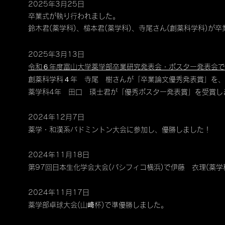
2025年3月25日
卒業式が執り行われました。
鈴木君(薬学科)、槌本君(薬学科)、寺尾さん(創薬科学科)が
2025
年3
月13
日
令和６年度富山大学薬学部卒業研究発表会・ポスター発表会で
創薬科学科４年 寺尾 樹さんが「卒業論文優秀発表賞」を、
薬学科4年 田口 瑛士君が「優秀ポスター発表賞」を受賞し
2024年12月7日
​薬学・和漢系バドミントン大会に参加し、優勝しました！
2024年11月18日
第97回日本生化学会大会(パシフィコ横浜)で伊藤 衣理(薬
2024年11月17日
薬学部卓球大会(山﨑杯)で準優勝しました。